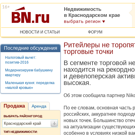
Недвижимость
в Краснодарском крае
выбрать регион
НОВОСТИ И СТАТЬИ
ФОРУМ
Ритейлеры не торопя
Последние обсуждения
торговые точки
Налоговый вычет:
В сегменте торговой н
позитив-2016
находится на рекордно
Модернизируем бабушкину
и девелоперская актив
квартиру
высокая.
Маленькая кухня: переделка
«малой кровью»
Об этом сообщила партнер Niko
Продажа
Аренда
По ее словам, основная часть р
российских, аккуратнее подход
ВЫБРАТЬ РАЙОН/ГОРОД:
новых точек. Большинство оте
Краснодарский край
на актуализации существующих 
ТИП НЕДВИЖИМОСТИ:
особенно в условиях низкой ва