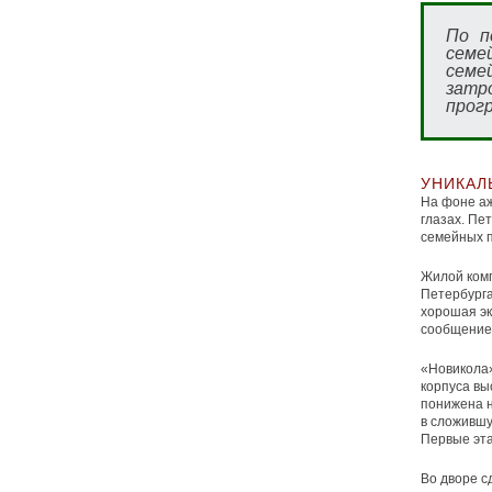
По п
семей
семе
затр
прог
УНИКАЛ
На фоне аж
глазах. Пе
семейных п
Жилой комп
Петербурга
хорошая эк
сообщение 
«Новикола»
корпуса вы
понижена н
в сложившу
Первые эта
Во дворе 