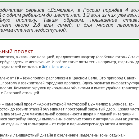
одсчетам сервиса «Домклик», в России порядка 4 мл
 с одним ребенком до шести лет. 1,2 млн из них уже взял
йную ипотеку. Таким образом, повышение ставк
онет около 2,8 млн семей, и для многих льготна
рамма станет недоступной.
ЬНЫЙ ПРОЕКТ
иотажа, вызванного новацией, предложения квартир (особенно готовых) таю
тербург здесь не исключение. И всё же такие лоты есть: например, квартиры д
окупателей остались в
ЖК «Новикола»
.
лекс от ГК «Технополис» расположен в Красном Селе. Это пригород Санкт-
, поэтому у всех жителей городская прописка. Здесь развитая инфраструктур
ология. Комплекс окружен природными объектами и имеет удобное транспор
с Северной столицей.
 – камерный проект «Архитектурной мастерской Б2» Феликса Буянова. Три
сотой до восьми этажей объединяет просторный закрытый двор. Южная част
а два этажа для максимальной освещенности двора и плавной интеграции
юся застройку. Фасады выполнены в светлых тонах с натуральными акцентам
жи отданы под коммерцию – от кафе и парикмахерских до аптек и пекарен.
сделаны ландшафтный дизайн и озеленение, выделены зоны отдыха и