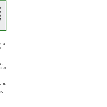
н
и
и
я
т на
ля
а и
тное
ь ЖК
и.