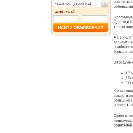
рассчитыва
квартиры (вторичка)
ребенка-ин
ЦЕНА
:
(РУБЛЕЙ)
Программа 
-
Однако в 2
только одн
А с 1 июля
варианты н
наиболее в
больше про
В Госдуме 
10%
6% д
4% д
Как мы вид
вырасти вд
большинств
и всего 12%
Окончатель
недвижимос
родителей 