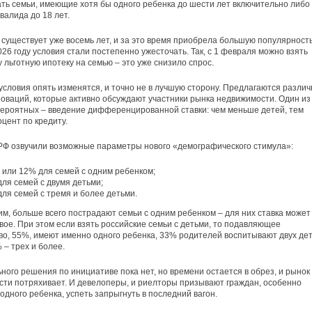
ть семьи, имеющие хотя бы одного ребенка до шести лет включительно либо
валида до 18 лет.
существует уже восемь лет, и за это время приобрела большую популярность
026 году условия стали постепенно ужесточать. Так, с 1 февраля можно взять
у льготную ипотеку на семью – это уже снизило спрос.
 условия опять изменятся, и точно не в лучшую сторону. Предлагаются разли
оваций, которые активно обсуждают участники рынка недвижимости. Один из
ероятных – введение дифференцированной ставки: чем меньше детей, тем
цент по кредиту.
РФ озвучили возможные параметры нового «демографического стимула»:
 или 12% для семей с одним ребенком;
ля семей с двумя детьми;
ля семей с тремя и более детьми.
им, больше всего пострадают семьи с одним ребенком – для них ставка может
вое. При этом если взять российские семьи с детьми, то подавляющее
о, 55%, имеют именно одного ребенка, 33% родителей воспитывают двух дет
 – трех и более.
ного решения по инициативе пока нет, но времени остается в обрез, и рынок
ти потряхивает. И девелоперы, и риелторы призывают граждан, особенно
одного ребенка, успеть запрыгнуть в последний вагон.