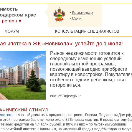
имость
Краснодар
нодарском крае
Сочи
 регион
ФОРУМ
КОНСУЛЬТАЦИЯ СПЕЦИАЛИСТОВ
я ипотека в ЖК «Новикола»: успейте до 1 июля!
Рынок недвижимости готовится к
очередному изменению условий
главной льготной программы,
позволяющей выгодно приобрести
квартиру в новостройке. Покупателя
особенно с одним ребенком, стоит
поторопиться.
erid: 2SDnjewgNLr
АФИЧЕСКИЙ СТИМУЛ
ипотека
– главный двигатель продаж новостроек в России. По данным Дом.рф,
по этой программе было куплено около 82% новых квартир. В прошлом году ба
течных кредитов на 4,4 трлн рублей, и 80% из них – по льготным условиям,
 по семейной ипотеке. Напомним, на жилищный кредит под 6% годовых могут