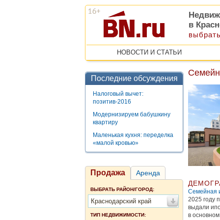
Недвиж
в Крас
выбрать
НОВОСТИ И СТАТЬИ
Семейна
Последние обсуждения
Налоговый вычет:
позитив-2016
Модернизируем бабушкину
квартиру
Маленькая кухня: переделка
«малой кровью»
Продажа
Аренда
ДЕМОГР
ВЫБРАТЬ РАЙОН/ГОРОД:
Семейная 
2025 году 
Краснодарский край
выдали ипо
в основном
ТИП НЕДВИЖИМОСТИ: