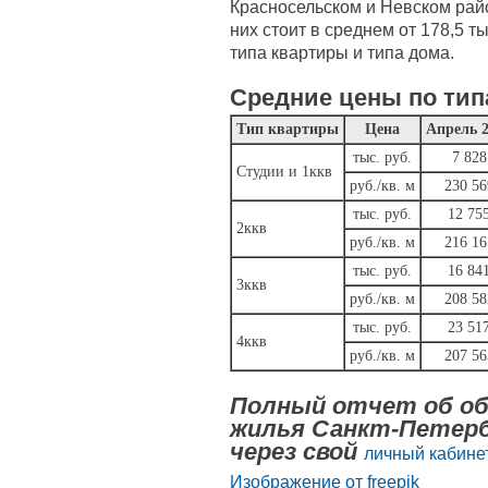
Красносельском и Невском райо
них стоит в среднем от 178,5 ты
типа квартиры и типа дома.
Средние цены по тип
Тип квартиры
Цена
Апрель 
тыс. руб.
7 828
Студии и 1ккв
руб./кв. м
230 56
тыс. руб.
12 75
2ккв
руб./кв. м
216 16
тыс. руб.
16 84
3ккв
руб./кв. м
208 58
тыс. руб.
23 51
4ккв
руб./кв. м
207 56
Полный отчет об об
жилья Санкт-Петерб
через свой
личный кабинет
Изображение от freepik