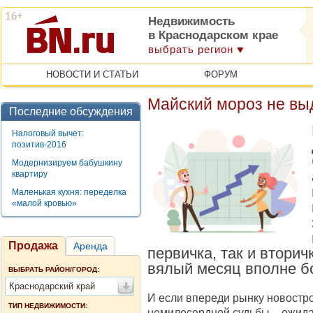
Недвижимость
в Краснодарском крае
выбрать регион
НОВОСТИ И СТАТЬИ
ФОРУМ
Майский мороз не вы
Последние обсуждения
Налоговый вычет:
позитив-2016
Модернизируем бабушкину
квартиру
Маленькая кухня: переделка
«малой кровью»
Продажа
Аренда
первичка, так и втори
вялый месяц вполне б
ВЫБРАТЬ РАЙОН/ГОРОД:
Краснодарский край
И если впереди рынку новостро
ТИП НЕДВИЖИМОСТИ:
немилосердной судьбы – ожид