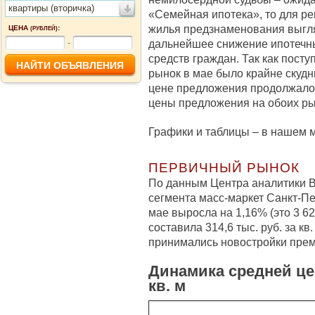
квартиры (вторичка)
«Семейная ипотека», то для ре
жилья предзнаменования выгл
ЦЕНА
:
(РУБЛЕЙ)
дальнейшее снижение ипотечн
-
средств граждан. Так как пост
рынок в мае было крайне скуд
цене предложения продолжалос
цены предложения на обоих ры
Графики и таблицы – в нашем 
ПЕРВИЧНЫЙ РЫНОК
По данным Центра аналитики B
сегмента масс-маркет Санкт-П
мае выросла на 1,16% (это 3 621
составила 314,6 тыс. руб. за кв
принимались новостройки прем
Динамика средней це
кв. м