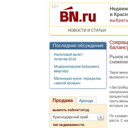
Недвиж
в Крас
выбрать
НОВОСТИ И СТАТЬИ
Сокращ
Последние обсуждения
баланс
Налоговый вычет:
Рынок но
позитив-2016
снижения
Модернизируем бабушкину
квартиру
Такое мнен
высказал н
Маленькая кухня: переделка
«малой кровью»
«Застройщи
синхронизи
процентной
Продажа
Аренда
треть мень
которые за
ВЫБРАТЬ РАЙОН/ГОРОД:
По словам
Краснодарский край
расти. С н
ТИП НЕДВИЖИМОСТИ: