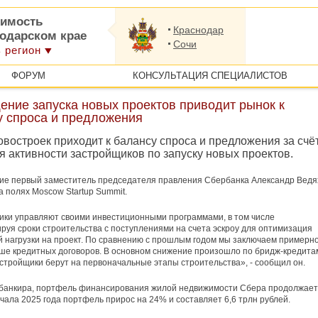
имость
Краснодар
нодарском крае
Сочи
 регион
ФОРУМ
КОНСУЛЬТАЦИЯ СПЕЦИАЛИСТОВ
ение запуска новых проектов приводит рынок к
у спроса и предложения
востроек приходит к балансу спроса и предложения за счё
 активности застройщиков по запуску новых проектов.
ие первый заместитель председателя правления Сбербанка Александр Ведя
а полях Moscow Startup Summit.
ки управляют своими инвестиционными программами, в том числе
руя сроки строительства с поступлениями на счета эскроу для оптимизация
 нагрузки на проект. По сравнению с прошлым годом мы заключаем примерно
ше кредитных договоров. В основном снижение произошло по бридж-кредита
стройщики берут на первоначальные этапы строительства», - сообщил он.
 банкира, портфель финансирования жилой недвижимости Сбера продолжает
ачала 2025 года портфель прирос на 24% и составляет 6,6 трлн рублей.