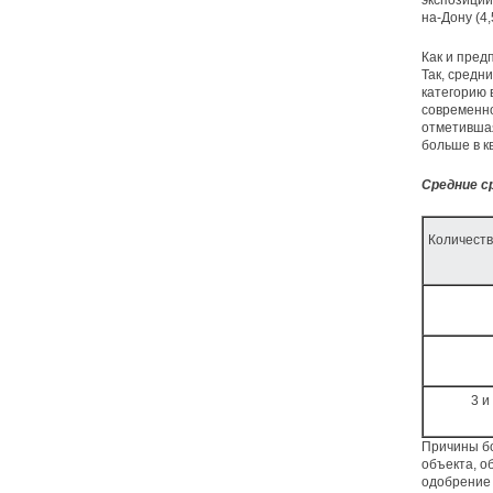
экспозиции
на-Дону (4,
Как и пред
Так, средн
категорию 
современно
отметившая
больше в к
Средние с
Количеств
3 и
Причины бо
объекта, о
одобрение 