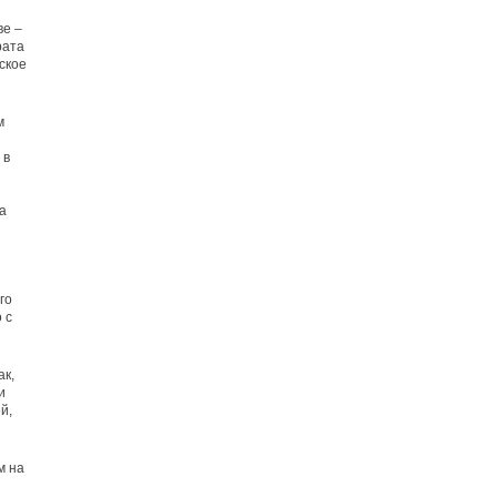
ве –
рата
ское
м
 в
а
го
 с
ак,
и
й,
м на