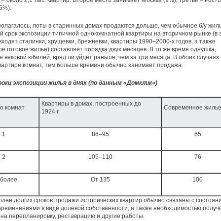
 – около 2,1 тыс. квартир. Второе место занимает Москва (9%), третье – Росто
5%).
полагалось, лоты в старинных домах продаются дольше, чем обычное б/у жиль
ий срок экспозиции типичной однокомнатной квартиры на вторичном рынке (в 
входят сталинки, хрущевки, брежневки, квартиры 1990–2000-х годов, а также
е готовое жилье) составляет порядка двух месяцев. В то же время однушка,
 вековой юбилей, вряд ли уйдет раньше, чем за три месяца. В обоих случаях
вартире комнат, тем больше времени обычно занимает продажа.
роки экспозиции жилья в днях (по данным «Домклик»)
Квартиры в домах, построенных до
о комнат
Современное жиль
1924 г.
1
86–95
65
2
105–110
76
 более
От 135
100
лее долгих сроков продажи исторических квартир обычно связаны с состоян
бременениями в виде долевой собственности, а также необходимостью получ
на перепланировку, реставрацию и другие работы.