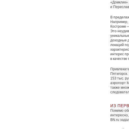
«Домклик» 
и Переслав
В пределах
Например, 
Костроме –
Это неудив
уникальные
доходные д
локаций по
характерис
интерес пр
в качестве
Привлекате
Пятигорск.
153 тыс. р
аэропорт М
также множ
следовател
ИЗ ПЕР
Помимо об
интересно,
BN.ru зада