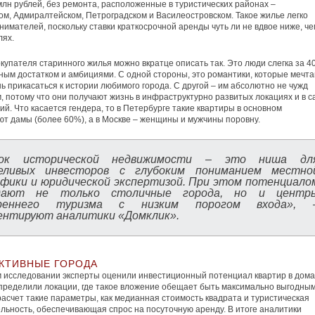
млн рублей, без ремонта, расположенные в туристических районах –
м, Адмиралтейском, Петроградском и Василеостровском. Такое жилье легко
нимателей, поскольку ставки краткосрочной аренды чуть ли не вдвое ниже, че
лях.
купателя старинного жилья можно вкратце описать так. Это люди слегка за 40
ым достатком и амбициями. С одной стороны, это романтики, которые мечт
ь прикасаться к истории любимого города. С другой – им абсолютно не чужд
, потому что они получают жизнь в инфраструктурно развитых локациях и в 
ий. Что касается гендера, то в Петербурге такие квартиры в основном
т дамы (более 60%), а в Москве – женщины и мужчины поровну.
ок исторической недвижимости – это ниша дл
еливых инвесторов с глубоким пониманием местно
фики и юридической экспертизой. При этом потенциало
дают не только столичные города, но и центр
треннего туризма с низким порогом входа»,
ентируют аналитики «Домклик».
КТИВНЫЕ ГОРОДА
 исследовании эксперты оценили инвестиционный потенциал квартир в дома
определили локации, где такое вложение обещает быть максимально выгодным
расчет такие параметры, как медианная стоимость квадрата и туристическая
льность, обеспечивающая спрос на посуточную аренду. В итоге аналитики