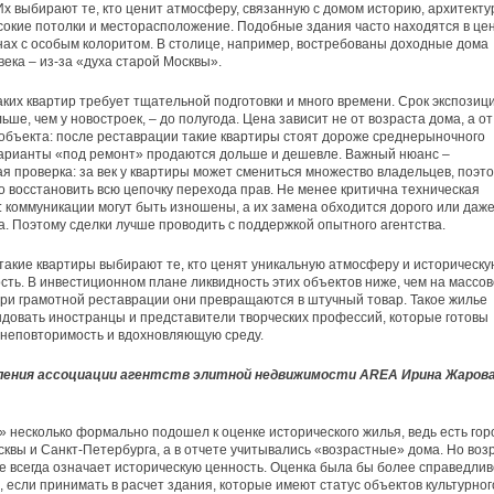
х выбирают те, кто ценит атмосферу, связанную с домом историю, архитект
сокие потолки и месторасположение. Подобные здания часто находятся в це
нах с особым колоритом. В столице, например, востребованы доходные дома
века – из-за «духа старой Москвы».
ких квартир требует тщательной подготовки и много времени. Срок экспозиц
ьше, чем у новостроек, – до полугода. Цена зависит не от возраста дома, а от
объекта: после реставрации такие квартиры стоят дороже среднерыночного
варианты «под ремонт» продаются дольше и дешевле. Важный нюанс –
я проверка: за век у квартиры может смениться множество владельцев, поэт
 восстановить всю цепочку перехода прав. Не менее критична техническая
: коммуникации могут быть изношены, а их замена обходится дорого или даж
. Поэтому сделки лучше проводить с поддержкой опытного агентства.
такие квартиры выбирают те, кто ценят уникальную атмосферу и историческу
сть. В инвестиционном плане ликвидность этих объектов ниже, чем на массо
при грамотной реставрации они превращаются в штучный товар. Такое жилье
довать иностранцы и представители творческих профессий, которые готовы
 неповторимость и вдохновляющую среду.
ления ассоциации агентств элитной недвижимости AREA Ирина Жарова
» несколько формально подошел к оценке исторического жилья, ведь есть гор
квы и Санкт-Петербурга, а в отчете учитывались «возрастные» дома. Но воз
е всегда означает историческую ценность. Оценка была бы более справедлив
, если принимать в расчет здания, которые имеют статус объектов культурног