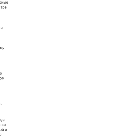
урные
нтре
ии
ому
е
ю
вом
-
ода
раст
ой и
о