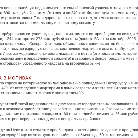
ся цен на подобную недвижимость, то самый высокий уровень отмечен в Моск
т 690 тыс. рублей за кв. м. Это почти на 240 тыс. больше, чем стоимость квад
ом рынке столицы. Такая дороговизна связана с тем, что московское историче
но относится к премиальному или элитному сегменту.
тербурге иная ситуация: здесь, напротив, жилье с историей ценится ниже, че
, – 244 тыс. против 278 тыс. рублей за кв. м (данные BN.ru на сентябрь 2025
 уже говорилось, в Северной столице объем предложения заметно больше, чем
ой, к тому же изрядную его часть составляют квартиры в домах, требующих
. И всё же медианная стоимость квадратного метра (это показатель, который
реднюю цену в определенном сегменте) в старинном фонде города на Неве н
 стоимости усредненного квадрата на вторичном рынке.
А В МОТИВАХ
по спросу на историческое жилье однозначно принадлежит Петербургу: на не
 47% от всех сделок с квартирами в домах возрастом от ста лет. Второе место
ставанием занимает Москва с показателем 8%.
упателей такой недвижимости в двух главных городах страны различаются. Т
то в основном приобретение для собственного проживания. Столичные жител
дпочтение квартирам площадью от 60 кв. м средней стоимостью 25 млн рубле
я в отреставрированных домах в центральных районах.
роде на Неве в этом сегменте преобладают инвестиционные сделки, с прицело
ю сдачу. Чаще всего покупатели выбирают объекты до 50 кв. м стоимостью