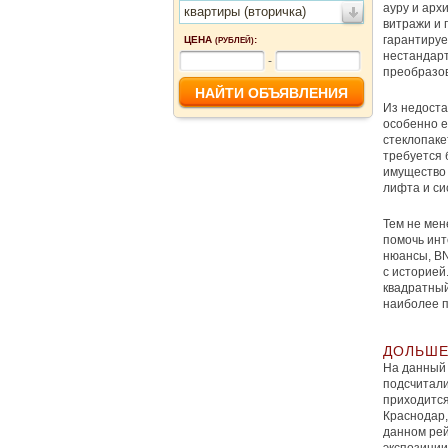
ауру и арх
квартиры (вторичка)
витражи и 
гарантируе
ЦЕНА
:
(РУБЛЕЙ)
нестандарт
-
преобразов
Из недоста
особенно е
стеклопаке
требуется 
имущество 
лифта и си
Тем не мен
помочь инт
нюансы, BN
с историей
квадратный
наиболее п
ДОЛЬШЕ
На данный 
подсчитали
приходится
Краснодар,
данном рей