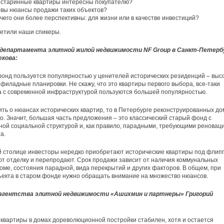
 старинные квартиры интересны покупателю?
овы нюансы продажи таких объектов?
чего они более перспективны: для жизни или в качестве инвестиций?
ветили наши спикеры.
департамента элитной жилой недвижимости NF Group в Санкт-Петерб
екова:
онд пользуется популярностью у ценителей исторических резиденций – выс
нфиладные планировки. Не скажу, что это квартиры первого выбора, все-таки
 с современной инфраструктурой пользуются большей популярностью.
ить о нюансах исторических квартир, то в Петербурге реконструированных до
. Значит, б
о
льшая часть предложения – это классический старый фонд с
ой социальной структурой и, как правило, парадными, требующими реновац
а.
 столице инвесторы нередко приобретают исторические квартиры под флип
т отделку и перепродают. Срок продажи зависит от наличия коммунальных
доме, состояния парадной, вида перекрытий и других факторов. В общем, при
екта в старом фонде нужно обращать внимание на множество нюансов.
агентства элитной недвижимости «Ашихмин и партнеры» Григорий
 квартиры в домах дореволюционной постройки стабилен, хотя и остается