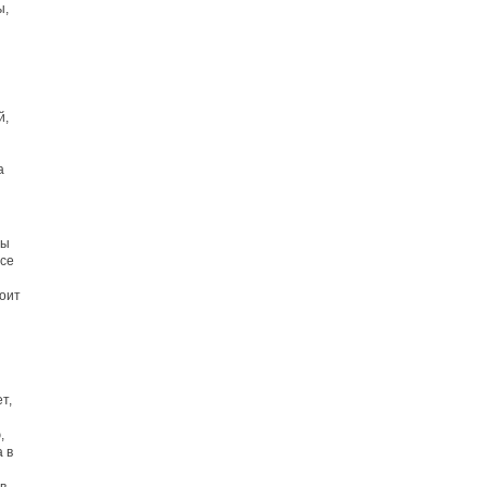
ы,
й,
а
бы
все
оит
т,
,
 в