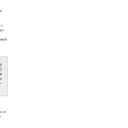
м
 с
ают
самой
я
й
м
ы
–
х от
.