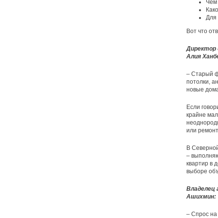
Чем
Как
Для 
Вот что от
Директор 
Алия Ханб
– Старый ф
потолки, а
новые дома
Если говор
крайне мало
неоднородн
или ремонт
В Северной
– выполняю
квартир в 
выборе объ
Владелец 
Ашихмин:
– Спрос на