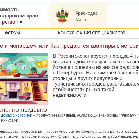
имость
Краснодар
нодарском крае
Сочи
 регион
ФОРУМ
КОНСУЛЬТАЦИЯ СПЕЦИАЛИСТОВ
е и монарше», или Как продаются квартиры с истор
В России экспонируется порядка 4 ты
квартир в домах возрастом от ста лет
больше половины из них сосредоточ
в Петербурге. На примере Северной
столицы и других популярных
туристических городов рассказывае
особенностях рынка такой
недвижимости.
ЬНО, НО НЕУДОБНО
 домах с историей
– продукт незаурядный, обладающий как яркими плюсами, 
 минусами.
еимуществ такого жилья – престижное расположение, часто в центре города,
мятниками, театрами и музеями. Старинные квартиры ценятся за уникальную