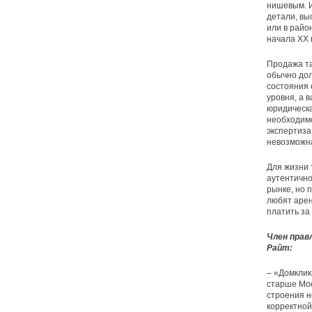
нишевым. И
детали, вы
или в райо
начала XX 
Продажа та
обычно дол
состояния 
уровня, а 
юридическа
необходимо
экспертиза
невозможна
Для жизни 
аутентично
рынке, но 
любят арен
платить за
Член прав
Райт:
– «Домклик
старше Мос
строения н
корректной