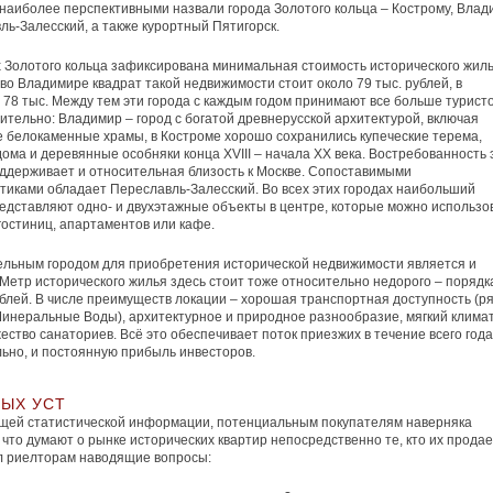
наиболее перспективными назвали города Золотого кольца – Кострому, Влад
ль-Залесский, а также курортный Пятигорск.
 Золотого кольца зафиксирована минимальная стоимость исторического жиль
во Владимире квадрат такой недвижимости стоит около 79 тыс. рублей, в
 78 тыс. Между тем эти города с каждым годом принимают все больше туристо
ительно: Владимир – город с богатой древнерусской архитектурой, включая
 белокаменные храмы, в Костроме хорошо сохранились купеческие терема,
ома и деревянные особняки конца XVIII – начала XX века. Востребованность 
ддерживает и относительная близость к Москве. Сопоставимыми
тиками обладает Переславль-Залесский. Во всех этих городах наибольший
едставляют одно- и двухэтажные объекты в центре, которые можно использо
 гостиниц, апартаментов или кафе.
льным городом для приобретения исторической недвижимости является и
 Метр исторического жилья здесь стоит тоже относительно недорого – порядк
ублей. В числе преимуществ локации – хорошая транспортная доступность (р
инеральные Воды), архитектурное и природное разнообразие, мягкий климат
ество санаториев. Всё это обеспечивает поток приезжих в течение всего года
ьно, и постоянную прибыль инвесторов.
ВЫХ УСТ
щей статистической информации, потенциальным покупателям наверняка
 что думают о рынке исторических квартир непосредственно те, кто их продае
л риелторам наводящие вопросы: