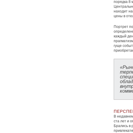
порядка 8 
Центрально
находит на
цены в оте
Портрет по
определенн
каждый ден
прагматизм
гуще событ
приобретаю
«Рын
терп
специ
обла
вну
комм
ПЕРСПЕ
В недавнем
ста лет и 
Брались в 
привлекате