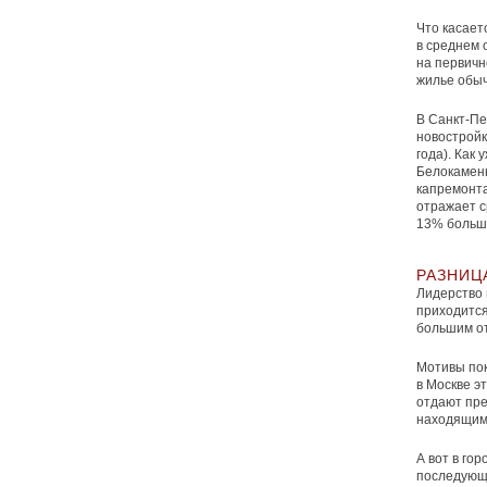
Что касает
в среднем о
на первичн
жилье обыч
В Санкт-Пе
новостройки
года). Как
Белокаменн
капремонта
отражает с
13% больше
РАЗНИЦ
Лидерство 
приходится
большим от
Мотивы пок
в Москве э
отдают пре
находящимс
А вот в го
последующу