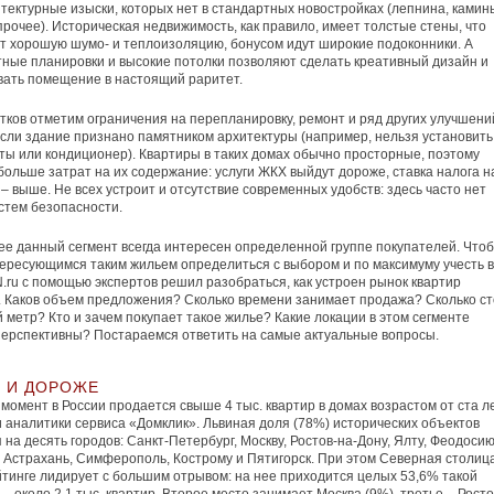
итектурные изыски, которых нет в стандартных новостройках (лепнина, камин
прочее). Историческая недвижимость, как правило, имеет толстые стены, что
т хорошую шумо- и теплоизоляцию, бонусом идут широкие подоконники. А
ные планировки и высокие потолки позволяют сделать креативный дизайн и
ать помещение в настоящий раритет.
тков отметим ограничения на перепланировку, ремонт и ряд других улучшени
сли здание признано памятником архитектуры (например, нельзя установить
ты или кондиционер). Квартиры в таких домах обычно просторные, поэтому
больше затрат на их содержание: услуги ЖКХ выйдут дороже, ставка налога н
– выше. Не всех устроит и отсутствие современных удобств: здесь часто нет
стем безопасности.
ее данный сегмент всегда интересен определенной группе покупателей. Что
ересующимся таким жильем определиться с выбором и по максимуму учесть 
.ru с помощью экспертов решил разобраться, как устроен рынок квартир
. Каков объем предложения? Сколько времени занимает продажа? Сколько ст
 метр? Кто и зачем покупает такое жилье? Какие локации в этом сегменте
ерспективны? Постараемся ответить на самые актуальные вопросы.
 И ДОРОЖЕ
момент в России продается свыше 4 тыс. квартир в домах возрастом от ста ле
 аналитики сервиса «Домклик». Львиная доля (78%) исторических объектов
 на десять городов: Санкт-Петербург, Москву, Ростов-на-Дону, Ялту, Феодосию
 Астрахань, Симферополь, Кострому и Пятигорск. При этом Северная столица
тинге лидирует с большим отрывом: на нее приходится целых 53,6% такой