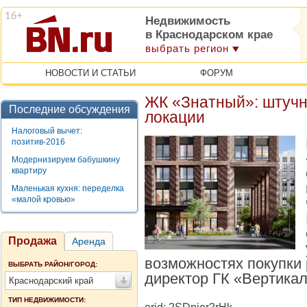
Недвижимость
в Краснодарском крае
выбрать регион
НОВОСТИ И СТАТЬИ
ФОРУМ
ЖК «Знатный»: штучн
Последние обсуждения
локации
Налоговый вычет:
позитив-2016
Модернизируем бабушкину
квартиру
Маленькая кухня: переделка
«малой кровью»
Продажа
Аренда
возможностях покупки
ВЫБРАТЬ РАЙОН/ГОРОД:
директор ГК «Вертика
Краснодарский край
ТИП НЕДВИЖИМОСТИ: