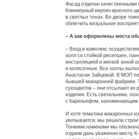
Фасад отделан качественными
Клинкерный кирпич красного ц
в светлых тонах. Во дворе тож
облегчить визуальное восприят
– А как оформлены места о
– Вход в комплекс осуществляе
холл со стойкой ресепшен, пан
инсталляцией и мягкой зоной о
и колясочные. Все холлы выпо
Анастасии Зайцевой. В МОП под
бывшей макаронной фабрики. Т
сухоцветов – они отсылают ко 
изделия. Есть светильники, пох
с барельефом, напоминающим 
И хотя тематика макаронных из
увязывается, мы решили строи
Тонкими намеками мы обознача
отдаем дань уважения месту. К