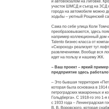
и автовокзалом на Лиговке. К
участок ШМСД и съезд на ЗСД 
города на автомобиле можно до
ходьбы – уютный Рощинский са
Сама по себе улица Коли Томча
преобразовываются, здесь поя
например коллекционный дом «
Talento бизнес-класса от компа
«Скороход» реализует тут лофт
развлечениями. Вообще вся лок
идет на пользу и нашему ЖК.
– Ваш проект – яркий пример
предприятие здесь работало
– Это бывшая территория «Пет
которая была основана в 1914 
петроградских макаронных и ко
Гольдберга». С 1918-го это 1-
с 1933 года – Ленинградская г
В. В. Воровского, которая сна