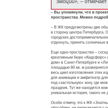
эмоции»,
– отмечает
– Вы упомянули, что в прое
пространства. Можно подро
– В ЖК предусмотрены две общ
в сторону центра Петербурга.
городских достопримечательнос
отдохнуть, принять солнечные 
Еще одно пространство – сосед
креативным бюро «Кидсфорс» (
дом» в Санкт-Петербурге и «Л
площадью 80 кв. м развернетс
весь цикл изготовления этих и
для анимации и амфитеатр для 
под «застольную» зону, где мо
праздник. Тут же находятся ков
уникальная история, такого не 
Особо отмечу, что к ЖК «Знатны
обособлен, не пересекается с 