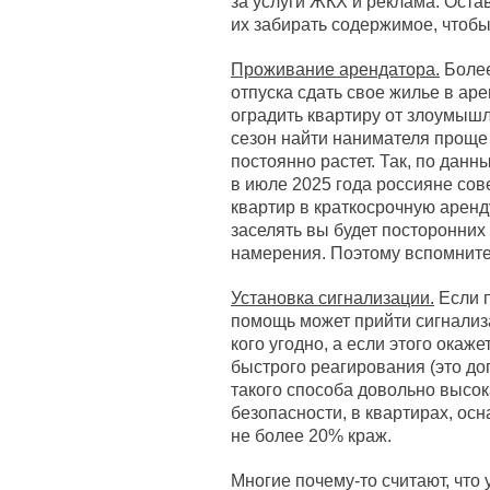
за услуги ЖКХ и реклама. Оста
их забирать содержимое, чтоб
Проживание арендатора.
Более
отпуска сдать свое жилье в аре
оградить квартиру от злоумышл
сезон найти нанимателя проще п
постоянно растет. Так, по да
в июле 2025 года россияне со
квартир в краткосрочную аренду
заселять вы будет посторонних 
намерения. Поэтому вспомнит
Установка сигнализации.
Если п
помощь может прийти сигнализа
кого угодно, а если этого окаж
быстрого реагирования (это до
такого способа довольно высок
безопасности, в квартирах, ос
не более 20% краж.
Многие почему-то считают, что 