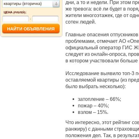
дни, а то и недели. При этом п
квартиры (вторичка)
же тревога: всё ли будет в по
ЦЕНА
:
(РУБЛЕЙ)
жители многоэтажек, где от од
-
сотен людей.
Главные опасения отпускников
проблемами, отмечает АО «Оп
официальный оператор ГИС ЖК
следует из онлайн-опроса, про
в котором участвовали больше 
Исследование выявило топ-3 п
оставляемой квартиры (из пре
было выбрать несколько):
затопление – 66%;
пожар – 40%;
взлом – 15%.
Что интересно, этот рейтинг со
ранжиру) с данными страховщи
положения дел. Так, в результа