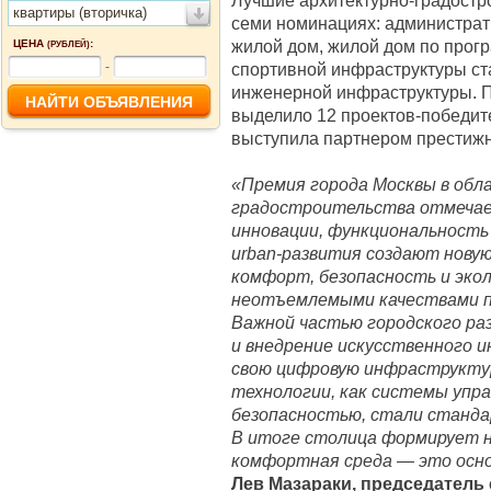
Лучшие архитектурно-градост
квартиры (вторичка)
семи номинациях: администрат
жилой дом, жилой дом по прог
ЦЕНА
:
(РУБЛЕЙ)
-
спортивной инфраструктуры ст
инженерной инфраструктуры. П
выделило 12 проектов-победит
выступила партнером престижн
«Премия города Москвы в обл
градостроительства отмечае
инновации, функциональность
urban-развития создают нову
комфорт, безопасность и эко
неотъемлемыми качествами п
Важной частью городского ра
и внедрение искусственного 
свою цифровую инфраструктур
технологии, как системы упр
безопасностью, стали станда
В итоге столица формирует н
комфортная среда — это осно
Лев Мазараки, председатель