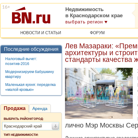
Недвижимость
в Краснодарском крае
выбрать регион
НОВОСТИ И СТАТЬИ
ФОРУМ
Лев Мазараки: «Прем
Последние обсуждения
архитектуры и строи
стандарты качества 
Налоговый вычет:
позитив-2016
Модернизируем бабушкину
квартиру
Маленькая кухня: переделка
«малой кровью»
Продажа
Аренда
ВЫБРАТЬ РАЙОН/ГОРОД:
лично Мэр Москвы Сер
Краснодарский край
ТИП НЕДВИЖИМОСТИ: