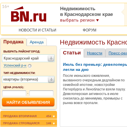
Недвижимость
в Краснодарском крае
выбрать регион
НОВОСТИ И СТАТЬИ
ФОРУМ
Недвижимость Красно
Продажа
Аренда
ВЫБРАТЬ РАЙОН/ГОРОД:
Статьи
Новости
Пресс-ре
Краснодарский край
Июль без премьер: девелопер
Успенский р-н
легли на дно
ТИП НЕДВИЖИМОСТИ:
После июньского оживления,
квартиры (вторичка)
вызванного очередным дедлайном по
семейной ипотеке, новостройки
ЦЕНА
:
(РУБЛЕЙ)
Петербурга и Ленобласти взяли паузу.
-
Девелоперская активность в июле
снизилась до минимума, премьеры с
рынка вовсе пропали.
ПРОДАЖА ВТОРИЧНАЯ
454
ПРОДАЖА СТРОЯЩАЯСЯ
146