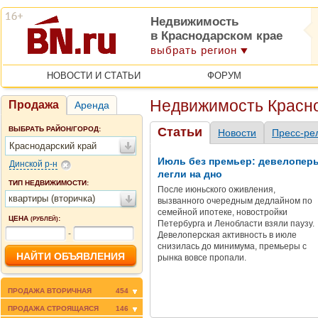
Недвижимость
в Краснодарском крае
выбрать регион
НОВОСТИ И СТАТЬИ
ФОРУМ
Недвижимость Красно
Продажа
Аренда
ВЫБРАТЬ РАЙОН/ГОРОД:
Статьи
Новости
Пресс-ре
Краснодарский край
Июль без премьер: девелопер
Динской р-н
легли на дно
ТИП НЕДВИЖИМОСТИ:
После июньского оживления,
квартиры (вторичка)
вызванного очередным дедлайном по
семейной ипотеке, новостройки
ЦЕНА
:
(РУБЛЕЙ)
Петербурга и Ленобласти взяли паузу.
-
Девелоперская активность в июле
снизилась до минимума, премьеры с
рынка вовсе пропали.
ПРОДАЖА ВТОРИЧНАЯ
454
ПРОДАЖА СТРОЯЩАЯСЯ
146