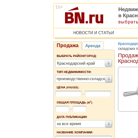
Недвиж
в Крас
выбрать
НОВОСТИ И СТАТЬИ
Краснодарс
Продажа
Аренда
складских 
Продаж
ВЫБРАТЬ РАЙОН/ГОРОД:
Красно
Краснодарский край
ТИП НЕДВИЖИМОСТИ:
производственно-складские помещения
ЦЕНА
:
(РУБЛЕЙ)
-
2
ОБЩАЯ ПЛОЩАДЬ
(М
):
-
ДАТА ПУБЛИКАЦИИ:
за все время
НАЗВАНИЕ КОМПАНИИ: