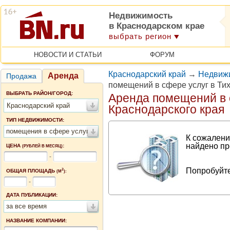
Недвижимость
в Краснодарском крае
выбрать регион
НОВОСТИ И СТАТЬИ
ФОРУМ
Краснодарский край
→
Недвижи
Аренда
Продажа
помещений в сфере услуг в Ти
ВЫБРАТЬ РАЙОН/ГОРОД:
Аренда помещений в 
Краснодарский край
Краснодарского края
ТИП НЕДВИЖИМОСТИ:
помещения в сфере услуг
К сожалени
найдено пр
ЦЕНА
:
(РУБЛЕЙ В МЕСЯЦ)
-
Попробуйте
2
ОБЩАЯ ПЛОЩАДЬ
(М
):
-
ДАТА ПУБЛИКАЦИИ:
за все время
НАЗВАНИЕ КОМПАНИИ: