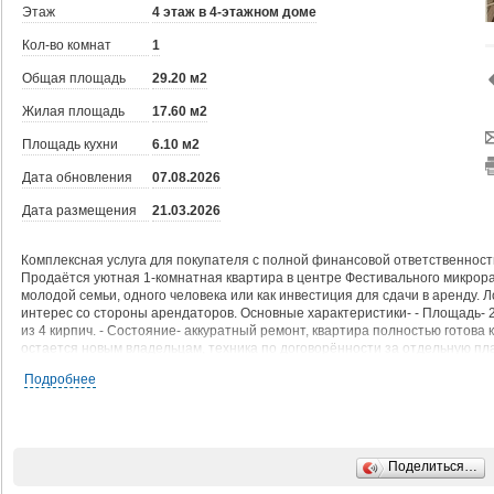
Этаж
4 этаж в 4-этажном доме
Кол-во комнат
1
Общая площадь
29.20 м2
Жилая площадь
17.60 м2
Площадь кухни
6.10 м2
Дата обновления
07.08.2026
Дата размещения
21.03.2026
Комплексная услуга для покупателя с полной финансовой ответственност
Продаётся уютная 1-комнатная квартира в центре Фестивального микрора
молодой семьи, одного человека или как инвестиция для сдачи в аренду. 
интерес со стороны арендаторов. Основные характеристики- - Площадь- 29,2
из 4 кирпич. - Состояние- аккуратный ремонт, квартира полностью готова к
остается новым владельцам, техника по договорённости за отдельную пла
Расположение- самый центр Фестивального микрорайона. Всё необходимое
Подробнее
общественного транспорта - в шаговой доступности. - Двор и подъезд- чи
постоянные соседи, аккуратный подъезд. - Универсальность- подходит как
аренду - высокий спрос на жильё в этом районе. Приобрести данный объе
средств материнского капитала. Не упустите возможность стать владельц
зелёных районов города! Звоните прямо сейчас для согласования просмо
Поделиться…
При звонке, пожалуйста, сообщите номер варианта -