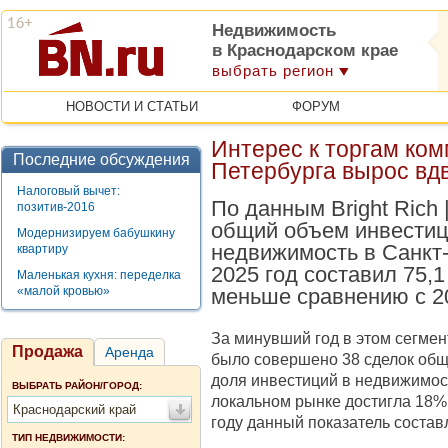
Недвижимость
в Краснодарском крае
выбрать регион
НОВОСТИ И СТАТЬИ
ФОРУМ
Интерес к торгам ко
Последние обсуждения
Петербурга вырос вд
Налоговый вычет:
По данным Bright Rich 
позитив-2016
общий объем инвестиц
Модернизируем бабушкину
недвижимость в Санкт-
квартиру
2025 год составил 75,1
Маленькая кухня: переделка
«малой кровью»
меньше сравнению с 2
За минувший год в этом сегме
Продажа
Аренда
было совершено 38 сделок обще
доля инвестиций в недвижимост
ВЫБРАТЬ РАЙОН/ГОРОД:
локальном рынке достигла 18% (
Краснодарский край
году данный показатель состав
ТИП НЕДВИЖИМОСТИ: