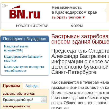
Недвижимость
в Краснодарском крае
выбрать регион
НОВОСТИ И СТАТЬИ
ФОРУМ
Бастрыкин затребовал
Последние обсуждения
сносом здания бывш
Налоговый вычет:
Председатель Следств
позитив-2016
Александр Бастрыкин 
Модернизируем бабушкину
информации о сносе з
квартиру
целлюлозно-бумажной
Маленькая кухня: переделка
«малой кровью»
Санкт-Петербурге.
Как отмечается в телеграм-кан
Продажа
Аренда
граждане активно оставляют ко
В том числе отмечается, что в 
ВЫБРАТЬ РАЙОН/ГОРОД:
признании здания объектом кул
Краснодарский край
сноса. Общественность просит
ТИП НЕДВИЖИМОСТИ:
ситуацию.