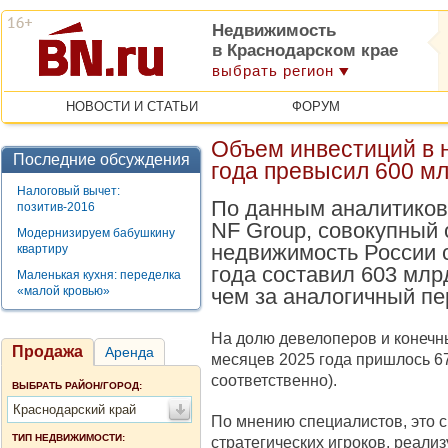
Недвижимость
в Краснодарском крае
выбрать регион
НОВОСТИ И СТАТЬИ
ФОРУМ
Объем инвестиций в 
Последние обсуждения
года превысил 600 м
Налоговый вычет:
По данным аналитиков
позитив-2016
NF Group, совокупный 
Модернизируем бабушкину
недвижимость России с
квартиру
года составил 603 млр
Маленькая кухня: переделка
«малой кровью»
чем за аналогичный пе
На долю девелоперов и конечн
Продажа
Аренда
месяцев 2025 года пришлось 6
соответственно).
ВЫБРАТЬ РАЙОН/ГОРОД:
Краснодарский край
По мнению специалистов, это 
ТИП НЕДВИЖИМОСТИ:
стратегических игроков, реали