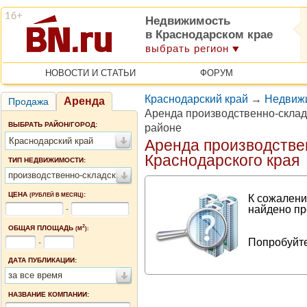
Недвижимость
в Краснодарском крае
выбрать регион
НОВОСТИ И СТАТЬИ
ФОРУМ
Краснодарский край
→
Недвижи
Аренда
Продажа
Аренда производственно-скла
ВЫБРАТЬ РАЙОН/ГОРОД:
районе
Краснодарский край
Аренда производстве
Краснодарского края
ТИП НЕДВИЖИМОСТИ:
производственно-складские помещения
ЦЕНА
:
(РУБЛЕЙ В МЕСЯЦ)
К сожалени
найдено пр
-
2
ОБЩАЯ ПЛОЩАДЬ
(М
):
Попробуйте
-
ДАТА ПУБЛИКАЦИИ:
за все время
НАЗВАНИЕ КОМПАНИИ: