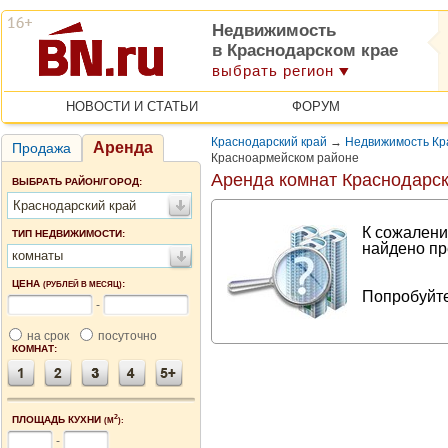
Недвижимость
в Краснодарском крае
выбрать регион
НОВОСТИ И СТАТЬИ
ФОРУМ
Краснодарский край
→
Недвижимость Кр
Аренда
Продажа
Красноармейском районе
Аренда комнат Краснодарск
ВЫБРАТЬ РАЙОН/ГОРОД:
Краснодарский край
К сожалени
ТИП НЕДВИЖИМОСТИ:
найдено пр
комнаты
ЦЕНА
:
(РУБЛЕЙ В МЕСЯЦ)
Попробуйте
-
на срок
посуточно
КОМНАТ:
2
ПЛОЩАДЬ КУХНИ
(М
):
-