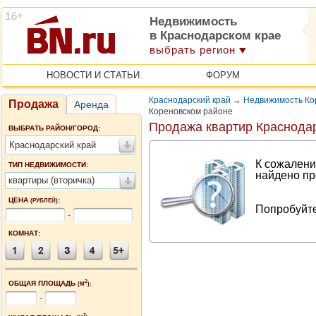
Недвижимость
в Краснодарском крае
выбрать регион
НОВОСТИ И СТАТЬИ
ФОРУМ
Краснодарский край
→
Недвижимость Ко
Продажа
Аренда
Кореновском районе
Продажа квартир Краснодар
ВЫБРАТЬ РАЙОН/ГОРОД:
Краснодарский край
К сожалени
ТИП НЕДВИЖИМОСТИ:
найдено пр
квартиры (вторичка)
ЦЕНА
:
(РУБЛЕЙ)
Попробуйте
-
КОМНАТ:
2
ОБЩАЯ ПЛОЩАДЬ
(М
):
-
2