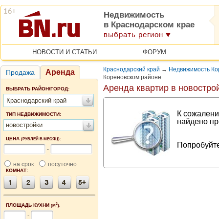
Недвижимость
в Краснодарском крае
выбрать регион
НОВОСТИ И СТАТЬИ
ФОРУМ
Краснодарский край
→
Недвижимость Ко
Аренда
Продажа
Кореновском районе
Аренда квартир в новостро
ВЫБРАТЬ РАЙОН/ГОРОД:
Краснодарский край
К сожалени
ТИП НЕДВИЖИМОСТИ:
найдено пр
новостройки
ЦЕНА
:
(РУБЛЕЙ В МЕСЯЦ)
Попробуйте
-
на срок
посуточно
КОМНАТ:
2
ПЛОЩАДЬ КУХНИ
(М
):
-