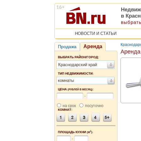
Недвиж
в Крас
выбрать
НОВОСТИ И СТАТЬИ
Краснодарс
Аренда
Продажа
Аренда
ВЫБРАТЬ РАЙОН/ГОРОД:
Краснодарский край
ТИП НЕДВИЖИМОСТИ:
комнаты
ЦЕНА
:
(РУБЛЕЙ В МЕСЯЦ)
-
на срок
посуточно
КОМНАТ:
2
ПЛОЩАДЬ КУХНИ
(М
):
-