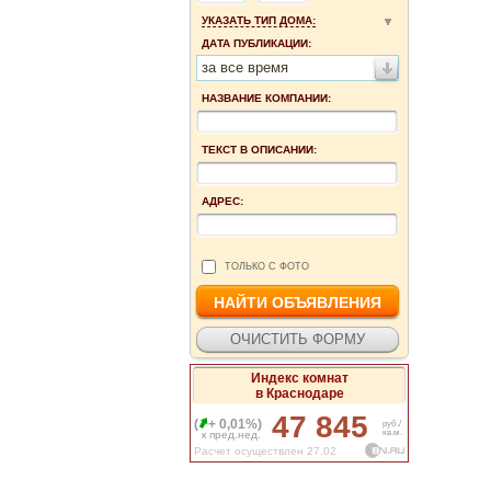
УКАЗАТЬ ТИП ДОМА:
ДАТА ПУБЛИКАЦИИ:
за все время
НАЗВАНИЕ КОМПАНИИ:
ТЕКСТ В ОПИСАНИИ:
АДРЕС:
ТОЛЬКО С ФОТО
Индекс комнат
в Краснодаре
47 845
(
+ 0,01%)
руб./
кв.м.
к пред.нед.
Расчет осуществлен 27.02