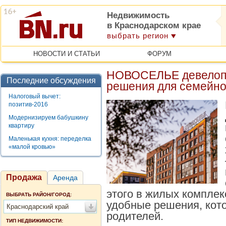
Недвижимость
в Краснодарском крае
выбрать регион
НОВОСТИ И СТАТЬИ
ФОРУМ
НОВОСЕЛЬЕ девелопм
Последние обсуждения
решения для семейно
Налоговый вычет:
позитив-2016
Модернизируем бабушкину
квартиру
Маленькая кухня: переделка
«малой кровью»
Продажа
Аренда
этого в жилых компле
ВЫБРАТЬ РАЙОН/ГОРОД:
удобные решения, кот
Краснодарский край
родителей.
ТИП НЕДВИЖИМОСТИ: