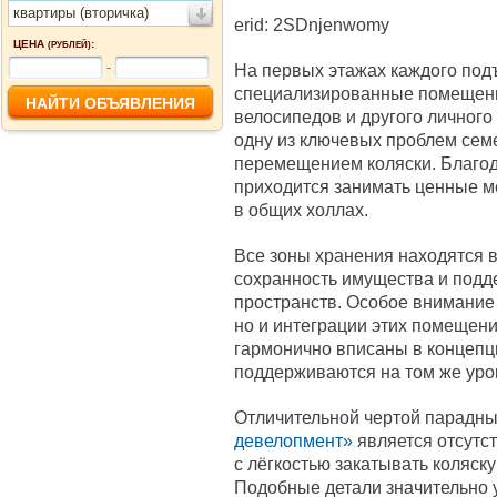
квартиры (вторичка)
erid: 2SDnjenwomy
ЦЕНА
:
(РУБЛЕЙ)
-
На первых этажах каждого под
специализированные помещения
велосипедов и другого личного
одну из ключевых проблем сем
перемещением коляски. Благо
приходится занимать ценные ме
в общих холлах.
Все зоны хранения находятся в
сохранность имущества и подд
пространств. Особое внимание 
но и интеграции этих помещен
гармонично вписаны в концепци
поддерживаются на том же уров
Отличительной чертой парадн
девелопмент»
является отсутст
с лёгкостью закатывать коляску 
Подобные детали значительно