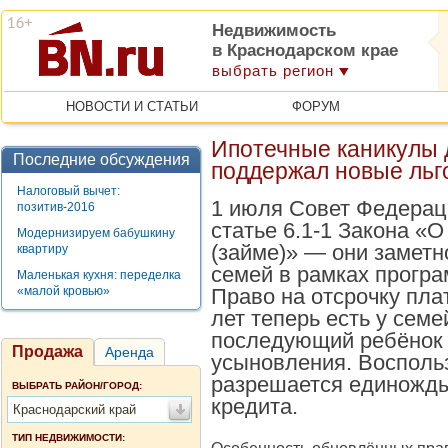
Недвижимость
в Краснодарском крае
выбрать регион
НОВОСТИ И СТАТЬИ
ФОРУМ
Ипотечные каникулы 
Последние обсуждения
поддержал новые льг
Налоговый вычет:
1 июля Совет Федерац
позитив-2016
статье 6.1‑1 Закона «
Модернизируем бабушкину
(займе)» — они замет
квартиру
семей в рамках програ
Маленькая кухня: переделка
«малой кровью»
Право на отсрочку пла
лет теперь есть у семе
последующий ребёнок 
Продажа
Аренда
усыновления. Восполь
разрешается единожды
ВЫБРАТЬ РАЙОН/ГОРОД:
кредита.
Краснодарский край
ТИП НЕДВИЖИМОСТИ: