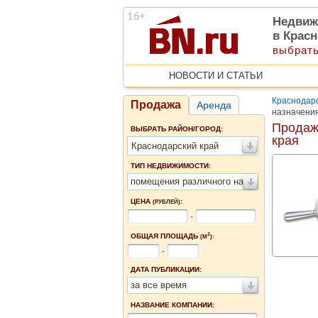
Недвиж
в Крас
выбрать
НОВОСТИ И СТАТЬИ
Краснодарс
Продажа
Аренда
назначения
Продаж
ВЫБРАТЬ РАЙОН/ГОРОД:
края
Краснодарский край
ТИП НЕДВИЖИМОСТИ:
помещения различного назначения
ЦЕНА
:
(РУБЛЕЙ)
-
2
ОБЩАЯ ПЛОЩАДЬ
(М
):
-
ДАТА ПУБЛИКАЦИИ:
за все время
НАЗВАНИЕ КОМПАНИИ: