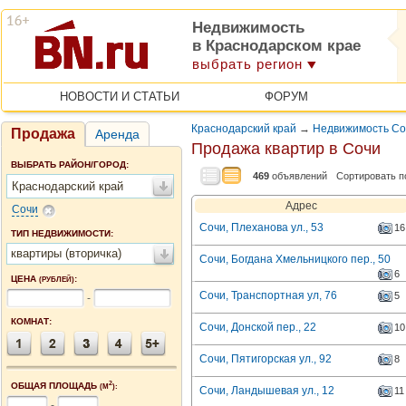
Недвижимость
в Краснодарском крае
выбрать регион
НОВОСТИ И СТАТЬИ
ФОРУМ
Краснодарский край
→
Недвижимость Со
Продажа
Аренда
Продажа квартир в Сочи
ВЫБРАТЬ РАЙОН/ГОРОД:
469
объявлений
Сортировать п
Краснодарский край
Адрес
Сочи
Сочи, Плеханова ул., 53
16
ТИП НЕДВИЖИМОСТИ:
квартиры (вторичка)
Сочи, Богдана Хмельницкого пер., 50
6
ЦЕНА
:
(РУБЛЕЙ)
Сочи, Транспортная ул, 76
5
-
КОМНАТ:
Сочи, Донской пер., 22
10
Сочи, Пятигорская ул., 92
8
2
ОБЩАЯ ПЛОЩАДЬ
(М
):
Сочи, Ландышевая ул., 12
11
-