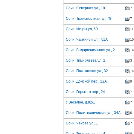
Сочи, Северная ул., 10
7
Сочи, Транспортная ул, 78
7
Сочи, Искры ул, 50
11
Сочи, Чайкиной ул., 7/1А
10
Сочи, Водораздельная ул., 2
14
Сочи, Тимирязева ул, 2
3
Сочи, Полтавская ул., 32
14
Сочи, Донской пер., 22А
9
Сочи, Горького пер., 24
7
с.Веселое, д.82/1
7
Сочи, Политехническая ул., 34А
5
Сочи, Чехова ул., 1
7
Сочи, Тимирязева ул, 4
8