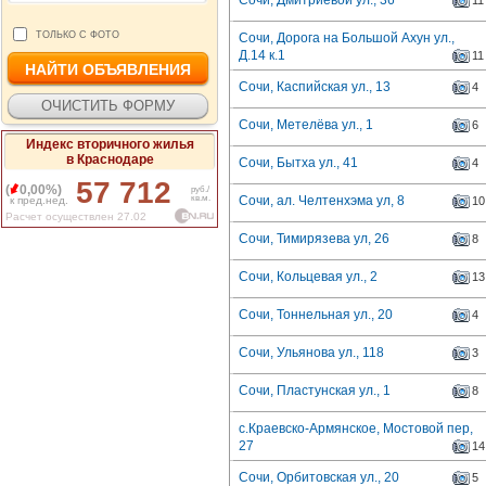
Сочи, Дмитриевой ул., 36
11
ТОЛЬКО С ФОТО
Сочи, Дорога на Большой Ахун ул.,
Д.14 к.1
11
Сочи, Каспийская ул., 13
4
Сочи, Метелёва ул., 1
6
Индекс вторичного жилья
в Краснодаре
Сочи, Бытха ул., 41
4
57 712
(
0,00%)
руб./
кв.м.
Сочи, ал. Челтенхэма ул, 8
к пред.нед.
10
Расчет осуществлен 27.02
Сочи, Тимирязева ул, 26
8
Сочи, Кольцевая ул., 2
13
Сочи, Тоннельная ул., 20
4
Сочи, Ульянова ул., 118
3
Сочи, Пластунская ул., 1
8
с.Краевско-Армянское, Мостовой пер,
27
14
Сочи, Орбитовская ул., 20
5