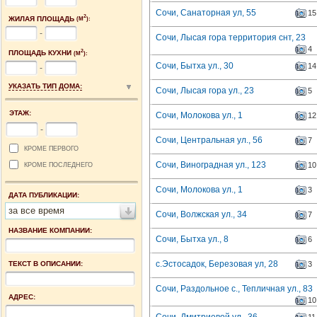
Сочи, Санаторная ул, 55
15
2
ЖИЛАЯ ПЛОЩАДЬ
(М
):
-
Сочи, Лысая гора территория снт, 23
4
2
ПЛОЩАДЬ КУХНИ
(М
):
Сочи, Бытха ул., 30
14
-
УКАЗАТЬ ТИП ДОМА:
Сочи, Лысая гора ул., 23
5
ЭТАЖ:
Сочи, Молокова ул., 1
12
-
Сочи, Центральная ул., 56
7
КРОМЕ ПЕРВОГО
Сочи, Виноградная ул., 123
10
КРОМЕ ПОСЛЕДНЕГО
Сочи, Молокова ул., 1
3
ДАТА ПУБЛИКАЦИИ:
за все время
Сочи, Волжская ул., 34
7
НАЗВАНИЕ КОМПАНИИ:
Сочи, Бытха ул., 8
6
с.Эстосадок, Березовая ул, 28
ТЕКСТ В ОПИСАНИИ:
3
Сочи, Раздольное с., Тепличная ул., 83
АДРЕС:
10