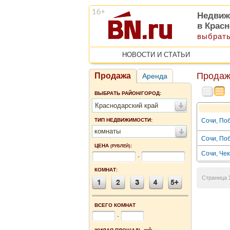
Недвиж
в Крас
выбрать
НОВОСТИ И СТАТЬИ
Продаж
Продажа
Аренда
ВЫБРАТЬ РАЙОН/ГОРОД:
Краснодарский край
ТИП НЕДВИЖИМОСТИ:
Сочи, Поб
комнаты
Сочи, Поб
ЦЕНА
:
(РУБЛЕЙ)
Сочи, Чек
-
КОМНАТ:
Страница
ВСЕГО КОМНАТ
-
2