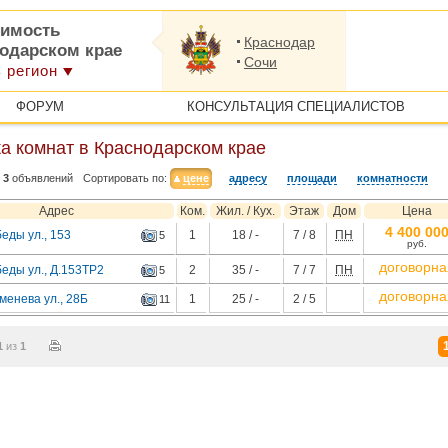
имость
Краснодар
нодарском крае
Сочи
 регион
ФОРУМ
КОНСУЛЬТАЦИЯ СПЕЦИАЛИСТОВ
а комнат в Краснодарском крае
3
объявлений
Сортировать по:
цене
адресу
площади
комнатности
Адрес
Ком.
Жил. / Кух.
Этаж
Дом
Цена
4 400 00
еды ул., 153
1
18 / -
7 / 8
ПН
5
руб.
договорна
еды ул., Д.153ТР2
2
35 / -
7 / 7
ПН
5
договорна
менева ул., 28Б
1
25 / -
2 / 5
11
1
из
1