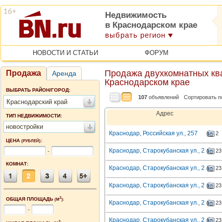
Недвижимость
в Краснодарском крае
выбрать регион
НОВОСТИ И СТАТЬИ
ФОРУМ
Продажа двухкомнатных ква
Продажа
Аренда
Краснодарском крае
ВЫБРАТЬ РАЙОН/ГОРОД:
107
объявлений
Сортировать п
Краснодарский край
Адрес
ТИП НЕДВИЖИМОСТИ:
новостройки
Краснодар, Российская ул., 257
2
ЦЕНА
:
(РУБЛЕЙ)
Краснодар, Старокубанская ул., 2
-
23
КОМНАТ:
Краснодар, Старокубанская ул., 2
23
Краснодар, Старокубанская ул., 2
23
2
ОБЩАЯ ПЛОЩАДЬ
(М
):
Краснодар, Старокубанская ул., 2
23
-
Краснодар, Старокубанская ул., 2
23
2