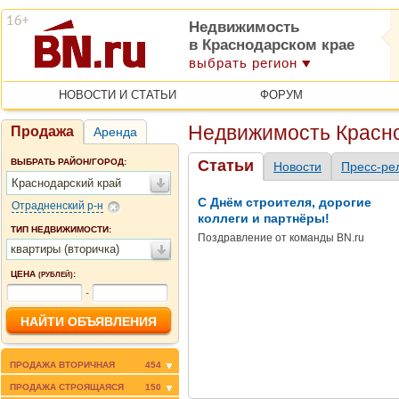
Недвижимость
в Краснодарском крае
выбрать регион
НОВОСТИ И СТАТЬИ
ФОРУМ
Недвижимость Красно
Продажа
Аренда
ВЫБРАТЬ РАЙОН/ГОРОД:
Статьи
Новости
Пресс-ре
Краснодарский край
С Днём строителя, дорогие
Отрадненский р-н
коллеги и партнёры!
ТИП НЕДВИЖИМОСТИ:
Поздравление от команды BN.ru
квартиры (вторичка)
ЦЕНА
:
(РУБЛЕЙ)
-
ПРОДАЖА ВТОРИЧНАЯ
454
ПРОДАЖА СТРОЯЩАЯСЯ
150