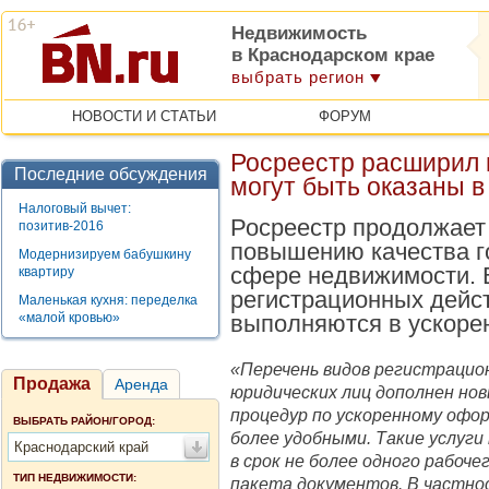
Недвижимость
в Краснодарском крае
выбрать регион
НОВОСТИ И СТАТЬИ
ФОРУМ
Росреестр расширил п
Последние обсуждения
могут быть оказаны 
Налоговый вычет:
Росреестр продолжает
позитив-2016
повышению качества г
Модернизируем бабушкину
сфере недвижимости. 
квартиру
регистрационных дейст
Маленькая кухня: переделка
«малой кровью»
выполняются в ускоре
«Перечень видов регистрацио
Продажа
Аренда
юридических лиц дополнен нов
процедур по ускоренному оф
ВЫБРАТЬ РАЙОН/ГОРОД:
более удобными. Такие услуг
Краснодарский край
в срок не более одного рабоче
ТИП НЕДВИЖИМОСТИ:
пакета документов. В частнос