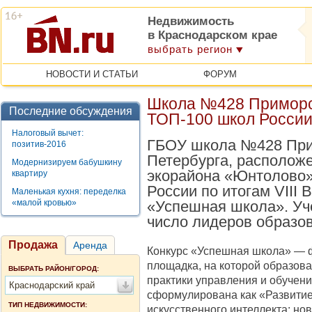
Недвижимость
в Краснодарском крае
выбрать регион
НОВОСТИ И СТАТЬИ
ФОРУМ
Школа №428 Приморс
Последние обсуждения
ТОП-100 школ Росси
Налоговый вычет:
ГБОУ школа №428 Прим
позитив-2016
Петербурга, расположе
Модернизируем бабушкину
экорайона «Юнтолово»
квартиру
России по итогам VIII 
Маленькая кухня: переделка
«малой кровью»
«Успешная школа». Уч
число лидеров образо
Продажа
Аренда
Конкурс «Успешная школа» — 
площадка, на которой образов
ВЫБРАТЬ РАЙОН/ГОРОД:
практики управления и обучени
Краснодарский край
сформулирована как «Развитие
ТИП НЕДВИЖИМОСТИ:
искусственного интеллекта: н