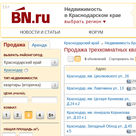
Недвижимость
в Краснодарском крае
выбрать регион
НОВОСТИ И СТАТЬИ
ФОРУМ
Краснодарский край
→
Недвижимость Кр
Продажа
Аренда
Продажа трехкомнатных кв
ВЫБРАТЬ РАЙОН/ГОРОД:
6
объявлений
Сортировать по:
Краснодарский край
Адрес
Краснодар
Краснодар, им. Циолковского ул., 26
ТИП НЕДВИЖИМОСТИ:
23
квартиры (вторичка)
Краснодар, им. Лавочкина ул., 13
25
ЦЕНА
:
(РУБЛЕЙ)
Краснодар, им. Цезаря Куникова ул.,
-
Д.24 к.2
22
КОМНАТ:
Краснодар, им. генерала Корнилова
ул., Д.10 к.1
23
Краснодар, Западный Обход ул., Д.45
2
ОБЩАЯ ПЛОЩАДЬ
(М
):
к.5
25
-