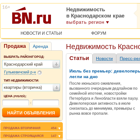
Недвижимость
в Краснодарском крае
выбрать регион
НОВОСТИ И СТАТЬИ
ФОРУМ
Недвижимость Красно
Продажа
Аренда
ВЫБРАТЬ РАЙОН/ГОРОД:
Статьи
Новости
Пресс-ре
Краснодарский край
Июль без премьер: девелопер
Гулькевичский р-н
легли на дно
ТИП НЕДВИЖИМОСТИ:
После июньского оживления,
квартиры (вторичка)
вызванного очередным дедлайном по
семейной ипотеке, новостройки
ЦЕНА
:
(РУБЛЕЙ)
Петербурга и Ленобласти взяли паузу.
-
Девелоперская активность в июле
снизилась до минимума, премьеры с
рынка вовсе пропали.
ПРОДАЖА ВТОРИЧНАЯ
454
ПРОДАЖА СТРОЯЩАЯСЯ
147