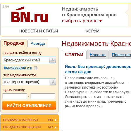
Недвижимость
в Краснодарском крае
выбрать регион
НОВОСТИ И СТАТЬИ
ФОРУМ
Недвижимость Красно
Продажа
Аренда
ВЫБРАТЬ РАЙОН/ГОРОД:
Статьи
Новости
Пресс-ре
Краснодарский край
Июль без премьер: девелопер
Брюховецкий р-н
легли на дно
ТИП НЕДВИЖИМОСТИ:
После июньского оживления,
квартиры (вторичка)
вызванного очередным дедлайном по
семейной ипотеке, новостройки
ЦЕНА
:
(РУБЛЕЙ)
Петербурга и Ленобласти взяли паузу.
-
Девелоперская активность в июле
снизилась до минимума, премьеры с
рынка вовсе пропали.
ПРОДАЖА ВТОРИЧНАЯ
454
ПРОДАЖА СТРОЯЩАЯСЯ
147